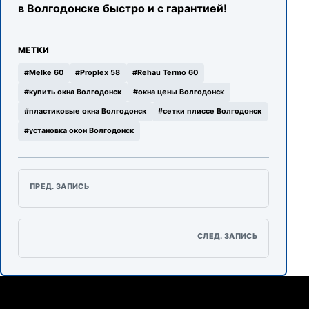
в Волгодонске быстро и с гарантией!
МЕТКИ
#
Melke 60
#
Proplex 58
#
Rehau Termo 60
#
купить окна Волгодонск
#
окна цены Волгодонск
#
пластиковые окна Волгодонск
#
сетки плиссе Волгодонск
#
установка окон Волгодонск
Навигация по записям
ПРЕД. ЗАПИСЬ
СЛЕД. ЗАПИСЬ