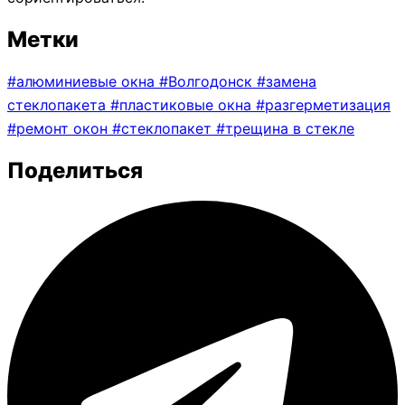
Метки
#
алюминиевые окна
#
Волгодонск
#
замена
стеклопакета
#
пластиковые окна
#
разгерметизация
#
ремонт окон
#
стеклопакет
#
трещина в стекле
Поделиться