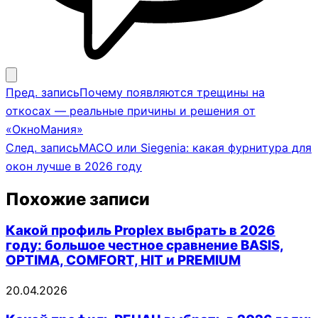
Навигация
Пред. запись
Почему появляются трещины на
по
откосах — реальные причины и решения от
записям
«ОкноМания»
След. запись
MACO или Siegenia: какая фурнитура для
окон лучше в 2026 году
Похожие записи
Какой профиль Proplex выбрать в 2026
году: большое честное сравнение BASIS,
OPTIMA, COMFORT, HIT и PREMIUM
20.04.2026