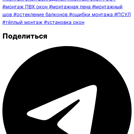
#
монтаж ПВХ окон
#
монтажная пена
#
монтажный
шов
#
остекление балконов
#
ошибки монтажа
#
ПСУЛ
#
тёплый монтаж
#
установка окон
Поделиться