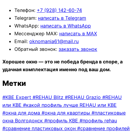
Телефон:
+7 (928) 142-60-74
Telegram:
написать в Telegram
WhatsApp:
написать в WhatsApp
Мессенджер МАХ:
написать в МАХ
Email:
oknomania61@mail.ru
Обратный звонок:
заказать звонок
Хорошее окно — это не победа бренда в споре, а
удачная комплектация именно под ваш дом.
Метки
#
KBE Expert
#
REHAU Blitz
#
REHAU Grazio
#
REHAU
или KBE
#
какой профиль лучше REHAU или KBE
#
окна для дома
#
окна для квартиры
#
пластиковые
окна Волгодонск
#
профиль KBE
#
профиль rehau
#
сравнение пластиковых окон
#
сравнение профилей