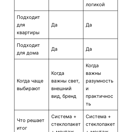
логикой
Подходит
для
Да
Да
квартиры
Подходит
Да
Да
для дома
Когда
Когда
важны
Когда чаще
важны свет,
разумность
выбирают
внешний
и
вид, бренд
практичнос
ть
Система +
Система +
Что решает
стеклопакет
стеклопакет
итог
+ монтаж
+ монтаж