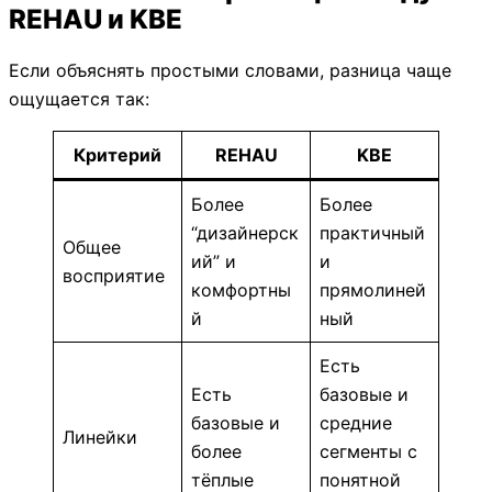
REHAU и KBE
Если объяснять простыми словами, разница чаще
ощущается так:
Критерий
REHAU
KBE
Более
Более
“дизайнерск
практичный
Общее
ий” и
и
восприятие
комфортны
прямолиней
й
ный
Есть
Есть
базовые и
базовые и
средние
Линейки
более
сегменты с
тёплые
понятной