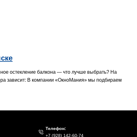
нске
ашное остекление балкона — что лучше выбрать? На
бора зависит: В компании «ОкноМания» мы подбираем
Телефон:
+7 (928) 142-60-74