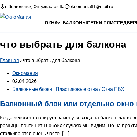
Перейти к содержимому
г. Волгодонск, Энтузиастов 8а
oknomania61@mail.ru
ОКНА
БАЛКОНЫ
СЕТКИ ПЛИССЕ
ДВЕР
что выбрать для балкона
Главная
›
что выбрать для балкона
Окномания
02.04.2026
Балконные блоки
,
Пластиковые окна / Окна ПВХ
Балконный блок или отдельно окно 
Когда человек планирует замену выхода на балкон, часто в
разницы почти нет. В обоих случаях мы видим: Но на прак
сталкиваются очень часто. […]