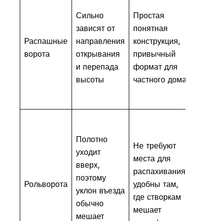
цепля
Сильно
Простая
покры
зависят от
понятная
требу
Распашные
направления
конструкция,
точног
ворота
открывания
привычный
расчё
и перепада
формат для
зазоро
высоты
частного дома
места
хода с
Нужно
смотр
Полотно
Не требуют
услов
уходит
места для
проём
вверх,
распахивания,
монта
поэтому
Рольворота
удобны там,
чтобы
уклон въезда
где створкам
систе
обычно
мешает
коррек
мешает