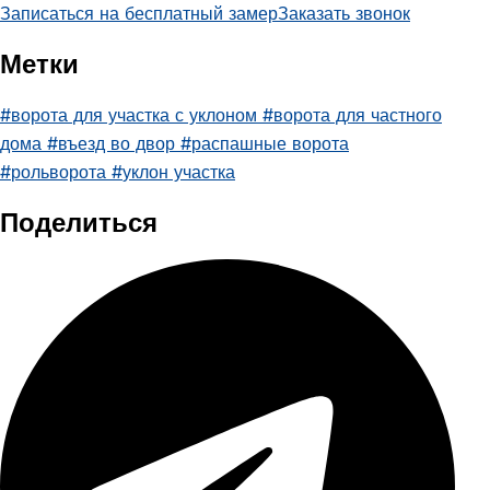
Записаться на бесплатный замер
Заказать звонок
Метки
#
ворота для участка с уклоном
#
ворота для частного
дома
#
въезд во двор
#
распашные ворота
#
рольворота
#
уклон участка
Поделиться