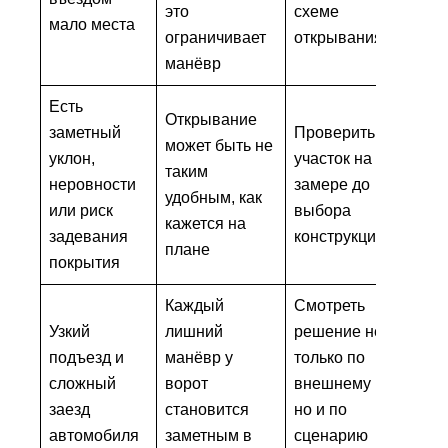
это
схеме
мало места
ограничивает
открывания
манёвр
Есть
Открывание
заметный
Проверить
может быть не
уклон,
участок на
таким
неровности
замере до
удобным, как
или риск
выбора
кажется на
задевания
конструкции
плане
покрытия
Каждый
Смотреть
Узкий
лишний
решение не
подъезд и
манёвр у
только по
сложный
ворот
внешнему виду,
заезд
становится
но и по
автомобиля
заметным в
сценарию