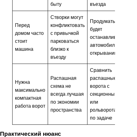
быту
въезда
Створки могут
Продумать, где
Перед
конфликтовать
будет
домом часто
с привычкой
останавливаться
стоит
парковаться
автомобиль при
машина
близко к
открывании
въезду
Сравнить
Распашная
распашные
Нужна
схема не
ворота с
максимально
всегда лучшая
секционными
компактная
по экономии
или
работа ворот
пространства
рольворотами
по задаче
Практический нюанс